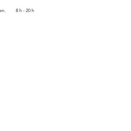
en.
8 h - 20 h